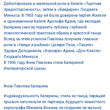
Дебютировала в маленькой роли в балете «Тщетная
предосторожность», затем в «Баядерке» Людвига
Минкуса. В 1903 году ей была доверена партия Жизели
в одноименном балете Адольфа Адана, где молодая
балерина смогла поразить публику глубиной
психологической трактовки образа и красотой танца.
Вслед за этим успехом Павлова получила главные
роли в «Наяде и рыбаке» Цезаря Пуни, «Пахите»
Эдуара Дельдевеза, «Корсаре» Адана, «Дон Кихоте»
Людвига Минкуса.
В 1906 году Анна Павлова стала балериной
Императорской сцены.
Анна Павлова балерина
Индивидуальность балерины, стиль ее танца, парящий
прыжок натолкнули ее партнера, будущего известного
хореографа Михаила Фокина, на создание на музыку