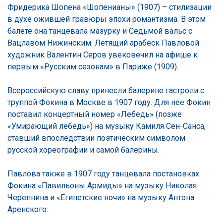
Фридерика Шопена «Шопенианы» (1907) – стилизации
в духе ожившей гравюры эпохи романтизма. В этом
балете она танцевала мазурку и Седьмой вальс с
Вацлавом Нижинским. Летящий арабеск Павловой
художник Валентин Серов увековечил на афише к
первым «Русским сезонам» в Париже (1909).
Всероссийскую славу принесли балерине гастроли с
труппой Фокина в Москве в 1907 году. Для нее Фокин
поставил концертный номер «Лебедь» (позже
«Умирающий лебедь») на музыку Камиля Сен-Санса,
ставший впоследствии поэтическим символом
русской хореографии и самой балерины.
Павлова также в 1907 году танцевала постановках
Фокина «Павильоны Армиды» на музыку Николая
Черепнина и «Египетские ночи» на музыку Антона
Аренского.