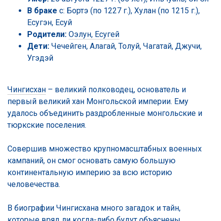
В браке
с: Бортэ (по 1227 г.), Хулан (по 1215 г.),
Есугэн, Есуй
Родители:
Оэлун, Есугей
Дети:
Чечейген, Алагай, Толуй, Чагатай, Джучи,
Угэдэй
Чингисхан
– великий полководец, основатель и
первый великий хан Монгольской империи. Ему
удалось объединить раздробленные монгольские и
тюркские поселения.
Совершив множество крупномасштабных военных
кампаний, он смог основать самую большую
континентальную империю за всю историю
человечества.
В биографии Чингисхана много загадок и тайн,
которые вряд ли когда-либо будут объяснены