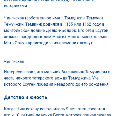
историками.
Чингисхан (собственное имя – Тэмуджин, Темучин,
Темучжин, Тэмүжин) родился в 1155 или 1162 году в
монгольской долине Делюн-Болдок. Его отец Есугей
являлся предводителем многих монгольских племен.
Мать Оэлун происходила из племени олхонут.
Чингисхан
Интересен факт, что мальчик был назван Темучином в
честь некоего татарского вождя Тэмуджина-Уге,
которого Есугей победил незадолго до его рождения.
Детство и юность
Когда Чингисхану исполнилось 9 лет, отец сосватал
его к 10-летней девочке Борте, которая принадлежала