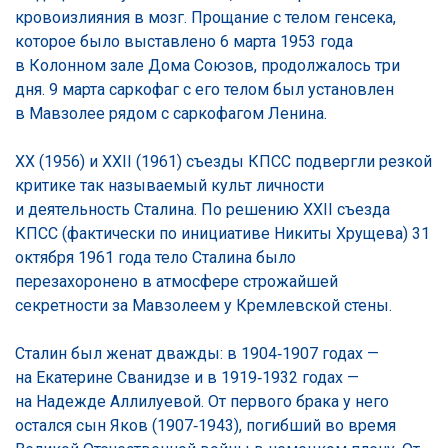
кровоизлияния в мозг. Прощание с телом генсека,
которое было выставлено 6 марта 1953 года
в Колонном зале Дома Союзов, продолжалось три
дня. 9 марта саркофаг с его телом был установлен
в Мавзолее рядом с саркофагом Ленина.
XX (1956) и XXII (1961) съезды КПСС подвергли резкой
критике так называемый культ личности
и деятельность Сталина. По решению XXII съезда
КПСС (фактически по инициативе Никиты Хрущева) 31
октября 1961 года тело Сталина было
перезахоронено в атмосфере строжайшей
секретности за Мавзолеем у Кремлевской стены.
Сталин был женат дважды: в 1904‑1907 годах —
на Екатерине Сванидзе и в 1919‑1932 годах —
на Надежде Аллилуевой. От первого брака у него
остался сын Яков (1907‑1943), погибший во время