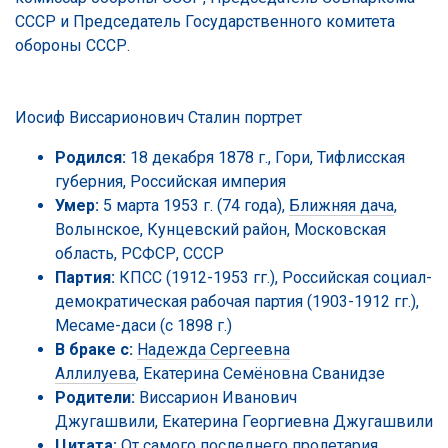
СССР и Председатель Государственного комитета
обороны СССР.
Иосиф Виссарионович Сталин портрет
Родился:
18 декабря 1878 г., Гори, Тифлисская
губерния, Российская империя
Умер:
5 марта 1953 г. (74 года),
Ближняя дача
,
Волынское, Кунцевский район, Московская
область, РСФСР, СССР
Партия:
КПСС (1912-1953 гг.), Российская социал-
демократическая рабочая партия (1903-1912 гг.),
Месаме-даси (с 1898 г.)
В браке с:
Надежда Сергеевна
Аллилуева
, Екатерина Семёновна Сванидзе
Родители:
Виссарион Иванович
Джугашвили, Екатерина Георгиевна Джугашвили
Цитата:
От самого последнего пролетария,