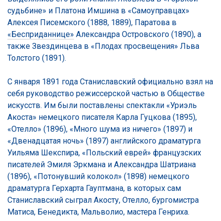
судьбине» и Платона Имшина в «Самоуправцах»
Алексея Писемского (1888, 1889), Паратова в
«Бесприданнице»
Александра Островского (1890), а
также Звездинцева в «Плодах просвещения» Льва
Толстого (1891).
С января 1891 года Станиславский официально взял на
себя руководство режиссерской частью в Обществе
искусств. Им были поставлены спектакли «Уриэль
Акоста» немецкого писателя Карла Гуцкова (1895),
«Отелло» (1896), «Много шума из ничего» (1897) и
«Двенадцатая ночь» (1897) английского драматурга
Уильяма Шекспира, «Польский еврей» французских
писателей Эмиля Эркмана и Александра Шатриана
(1896), «Потонувший колокол» (1898) немецкого
драматурга Герхарта Гауптмана, в которых сам
Станиславский сыграл Акосту, Отелло, бургомистра
Матиса, Бенедикта, Мальволио, мастера Генриха.