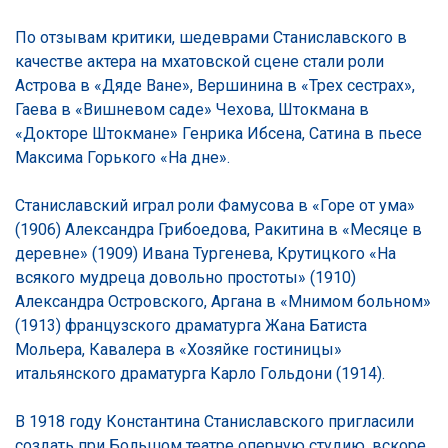
По отзывам критики, шедеврами Станиславского в
качестве актера на мхатовской сцене стали роли
Астрова в «Дяде Ване», Вершинина в «Трех сестрах»,
Гаева в «Вишневом саде» Чехова, Штокмана в
«Докторе Штокмане» Генрика Ибсена, Сатина в пьесе
Максима Горького «На дне».
Станиславский играл роли Фамусова в «Горе от ума»
(1906) Александра Грибоедова, Ракитина в «Месяце в
деревне» (1909) Ивана Тургенева, Крутицкого «На
всякого мудреца довольно простоты» (1910)
Александра Островского, Аргана в «Мнимом больном»
(1913) французского драматурга Жана Батиста
Мольера, Кавалера в «Хозяйке гостиницы»
итальянского драматурга Карло Гольдони (1914).
В 1918 году Константина Станиславского пригласили
создать при Большом театре оперную студию, вскоре